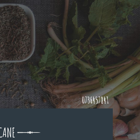
0736457841
ICANE