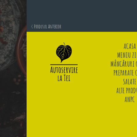
< Produsul Anterior
ACASA
MENIU ZI
MÂNCĂRURI G
PREPARATE 
SALATE
ALTE PROD
ANPC