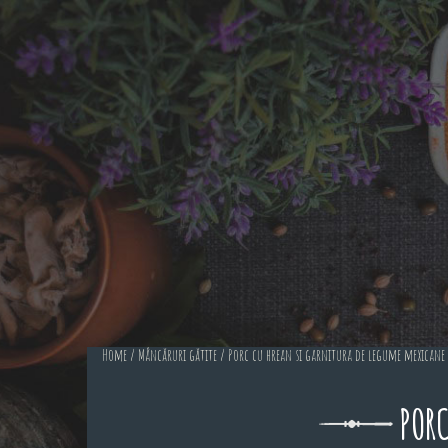
Home
/
Mâncăruri gătite
/ Porc cu hrean si garnitura de legume mexicane
PORC