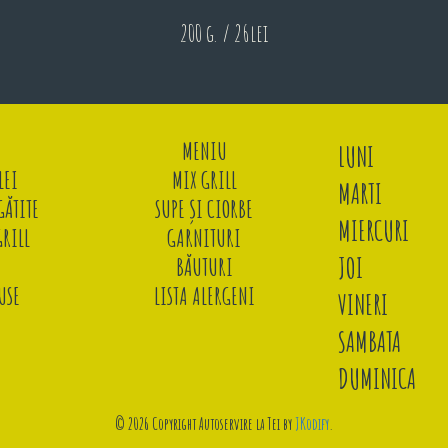
200 g. / 26lei
MENIU
LUNI
LEI
MIX GRILL
MARTI
ĂTITE
SUPE ȘI CIORBE
MIERCURI
GRILL
GARNITURI
JOI
BĂUTURI
USE
LISTA ALERGENI
VINERI
SAMBATA
DUMINICA
© 2026 Copyright Autoservire la Tei by
JKodify
.