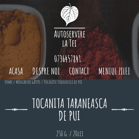
0736457841
ACASA
DESPRE NOI
CONTACT
MENIUL ZILEI
Home
/
Mâncăruri gătite
/ Tocanita taraneasca de pui
TOCANITA TARANEASCA
DE PUI
250 g. / 20lei