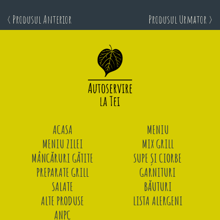
< Produsul Anterior
Produsul Urmator >
ACASA
MENIU
MENIU ZILEI
MIX GRILL
MÂNCĂRURI GĂTITE
SUPE ȘI CIORBE
PREPARATE GRILL
GARNITURI
SALATE
BĂUTURI
ALTE PRODUSE
LISTA ALERGENI
ANPC