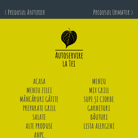
< Produsul Anterior
Produsul Urmator >
ACASA
MENIU
MENIU ZILEI
MIX GRILL
MÂNCĂRURI GĂTITE
SUPE ȘI CIORBE
PREPARATE GRILL
GARNITURI
SALATE
BĂUTURI
ALTE PRODUSE
LISTA ALERGENI
ANPC