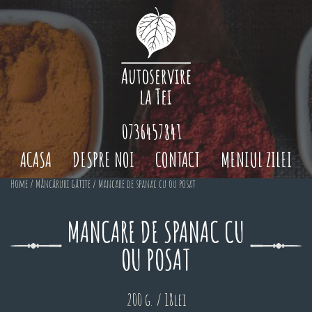
0736457841
ACASA
DESPRE NOI
CONTACT
MENIUL ZILEI
Home
/
Mâncăruri gătite
/ Mancare de spanac cu ou posat
MANCARE DE SPANAC CU
OU POSAT
200 g. / 18lei