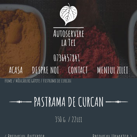
0736457841
ACASA
DESPRE NOI
CONTACT
MENIUL ZILEI
Home
/
Mâncăruri gătite
/ Pastrama de curcan
PASTRAMA DE CURCAN
350 g. / 22lei
< Produsul Anterior
Produsul Urmator >