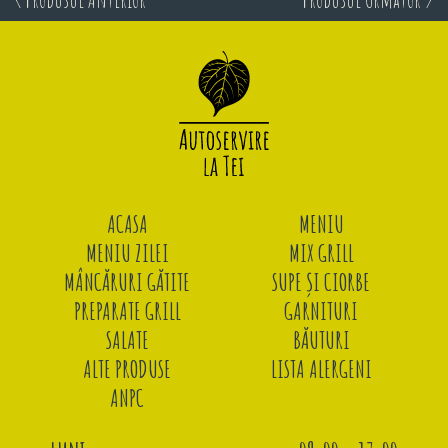
ACASA
MENIU
MENIU ZILEI
MIX GRILL
MÂNCĂRURI GĂTITE
SUPE ȘI CIORBE
PREPARATE GRILL
GARNITURI
SALATE
BĂUTURI
ALTE PRODUSE
LISTA ALERGENI
ANPC