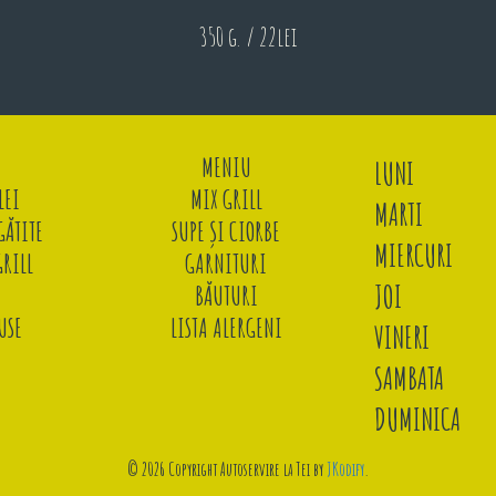
350 g. / 22lei
MENIU
LUNI
LEI
MIX GRILL
MARTI
ĂTITE
SUPE ȘI CIORBE
MIERCURI
GRILL
GARNITURI
JOI
BĂUTURI
USE
LISTA ALERGENI
VINERI
SAMBATA
DUMINICA
© 2026 Copyright Autoservire la Tei by
JKodify
.