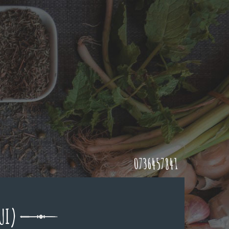
0736457841
UI)