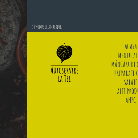
< Produsul Anterior
ACASA
MENIU ZI
MÂNCĂRURI G
PREPARATE 
SALATE
ALTE PROD
ANPC