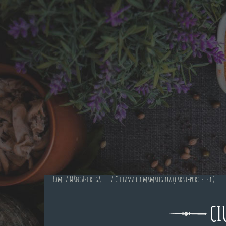
Home
/
Mâncăruri gătite
/ Ciulama cu mamaliguta (carne-porc si pui)
CI