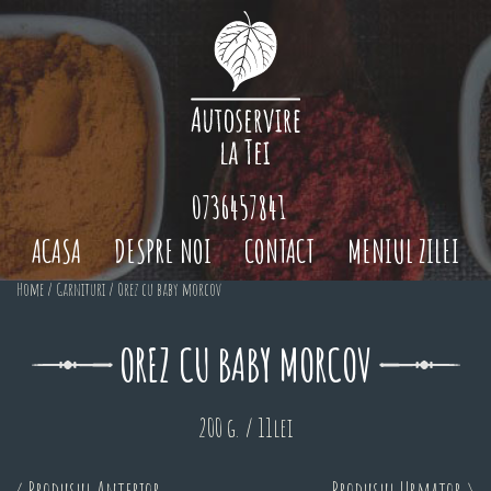
0736457841
ACASA
DESPRE NOI
CONTACT
MENIUL ZILEI
Home
/
Garnituri
/ Orez cu baby morcov
OREZ CU BABY MORCOV
200 g. / 11lei
< Produsul Anterior
Produsul Urmator >