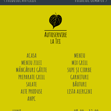
ACASA
MENIU
MENIU ZILEI
MIX GRILL
MÂNCĂRURI GĂTITE
SUPE ȘI CIORBE
PREPARATE GRILL
GARNITURI
SALATE
BĂUTURI
ALTE PRODUSE
LISTA ALERGENI
ANPC