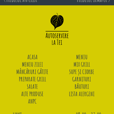
ACASA
MENIU
MENIU ZILEI
MIX GRILL
MÂNCĂRURI GĂTITE
SUPE ȘI CIORBE
PREPARATE GRILL
GARNITURI
SALATE
BĂUTURI
ALTE PRODUSE
LISTA ALERGENI
ANPC