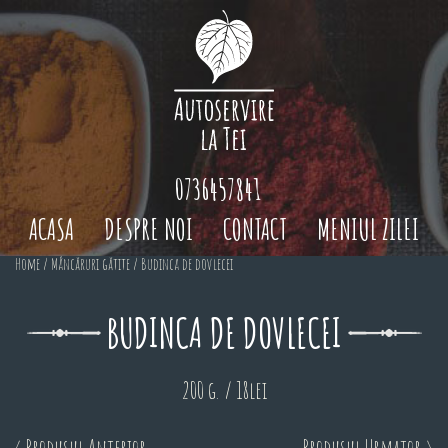
0736457841
ACASA
DESPRE NOI
CONTACT
MENIUL ZILEI
Home
/
Mâncăruri gătite
/ Budinca de dovlecei
BUDINCA DE DOVLECEI
200 g. / 18lei
< Produsul Anterior
Produsul Urmator >