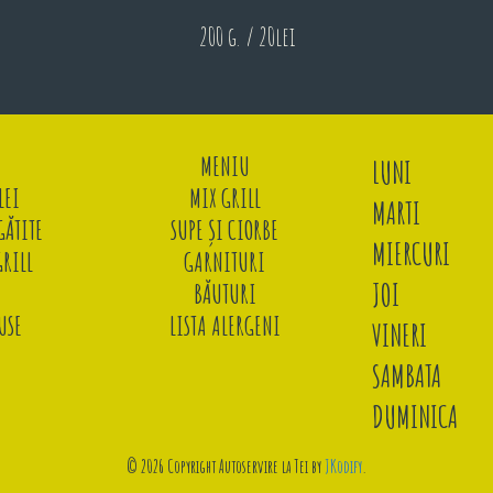
200 g. / 20lei
MENIU
LUNI
LEI
MIX GRILL
MARTI
ĂTITE
SUPE ȘI CIORBE
MIERCURI
GRILL
GARNITURI
JOI
BĂUTURI
USE
LISTA ALERGENI
VINERI
SAMBATA
DUMINICA
© 2026 Copyright Autoservire la Tei by
JKodify
.