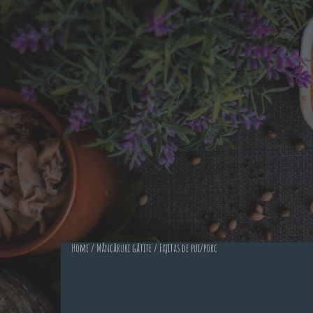
Home
/
Mâncăruri gătite
/ Fajitas de pui/porc