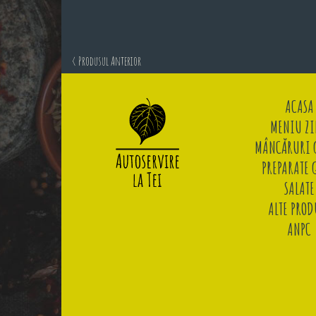
< Produsul Anterior
ACASA
MENIU ZI
MÂNCĂRURI G
PREPARATE 
SALATE
ALTE PROD
ANPC