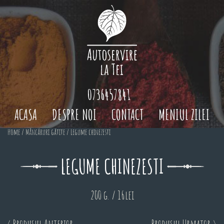
0736457841
ACASA
DESPRE NOI
CONTACT
MENIUL ZILEI
Home
/
Mâncăruri gătite
/ Legume chinezesti
LEGUME CHINEZESTI
200 g. / 16lei
< Produsul Anterior
Produsul Urmator >