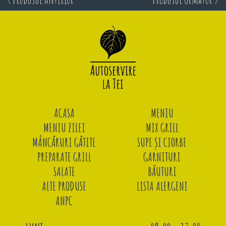
ACASA
MENIU
MENIU ZILEI
MIX GRILL
MÂNCĂRURI GĂTITE
SUPE ȘI CIORBE
PREPARATE GRILL
GARNITURI
SALATE
BĂUTURI
ALTE PRODUSE
LISTA ALERGENI
ANPC