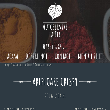
0736457841
ACASA
DESPRE NOI
CONTACT
MENIUL ZILEI
Home
/
Mâncăruri gătite
/ Aripioare crispy
ARIPIOARE CRISPY
200 g. / 18lei
< Produsul Anterior
Produsul Urmator >