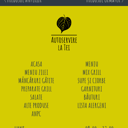
ACASA
MENIU
MENIU ZILEI
MIX GRILL
MÂNCĂRURI GĂTITE
SUPE ȘI CIORBE
PREPARATE GRILL
GARNITURI
SALATE
BĂUTURI
ALTE PRODUSE
LISTA ALERGENI
ANPC