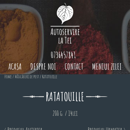
0736457841
ACASA
DESPRE NOI
CONTACT
MENIUL ZILEI
Home
/
Mâncăruri de post
/ Ratatouille
RATATOUILLE
200 g. / 14lei
< Produsul Anterior
Produsul Urmator >