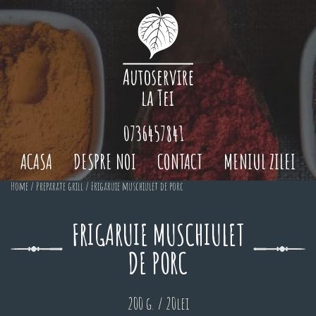
0736457841
ACASA
DESPRE NOI
CONTACT
MENIUL ZILEI
Home
/
Preparate grill
/ Frigaruie muschiulet de porc
FRIGARUIE MUSCHIULET
DE PORC
200 g. / 20lei