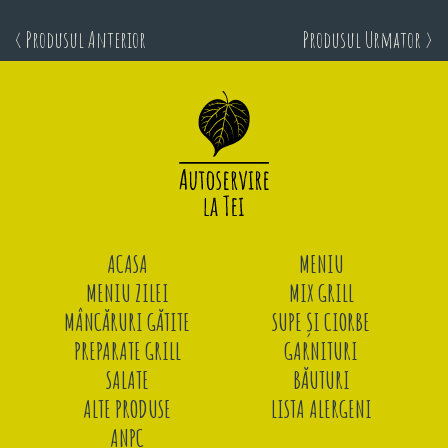
< Produsul Anterior
Produsul Urmator >
ACASA
MENIU
MENIU ZILEI
MIX GRILL
MÂNCĂRURI GĂTITE
SUPE ȘI CIORBE
PREPARATE GRILL
GARNITURI
SALATE
BĂUTURI
ALTE PRODUSE
LISTA ALERGENI
ANPC