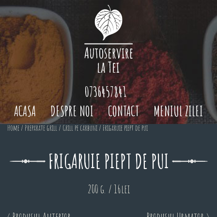
0736457841
ACASA
DESPRE NOI
CONTACT
MENIUL ZILEI
Home
/
Preparate grill
/
Grill pe carbuni
/ Frigaruie piept de pui
FRIGARUIE PIEPT DE PUI
200 g. / 16lei
< Produsul Anterior
Produsul Urmator >