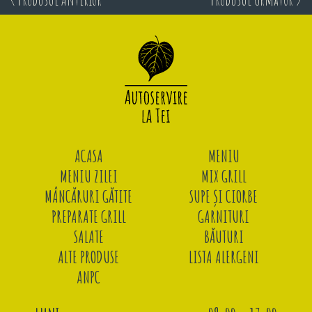
ACASA
MENIU
MENIU ZILEI
MIX GRILL
MÂNCĂRURI GĂTITE
SUPE ȘI CIORBE
PREPARATE GRILL
GARNITURI
SALATE
BĂUTURI
ALTE PRODUSE
LISTA ALERGENI
ANPC