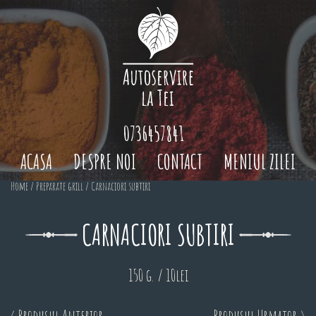
0736457841
ACASA
DESPRE NOI
CONTACT
MENIUL ZILEI
Home
/
Preparate grill
/ Carnaciori subtiri
CARNACIORI SUBTIRI
150 g. / 10lei
< Produsul Anterior
Produsul Urmator >