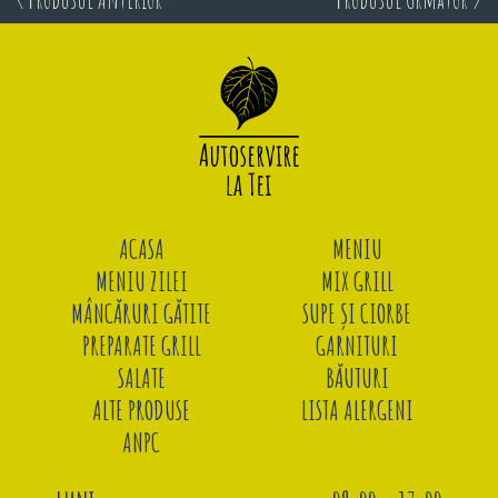
ACASA
MENIU
MENIU ZILEI
MIX GRILL
MÂNCĂRURI GĂTITE
SUPE ȘI CIORBE
PREPARATE GRILL
GARNITURI
SALATE
BĂUTURI
ALTE PRODUSE
LISTA ALERGENI
ANPC