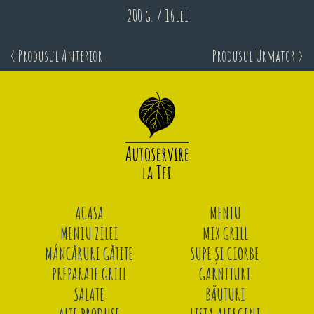
200 g. / 16lei
< Produsul Anterior
Produsul Urmator >
ACASA
MENIU
MENIU ZILEI
MIX GRILL
MÂNCĂRURI GĂTITE
SUPE ȘI CIORBE
PREPARATE GRILL
GARNITURI
SALATE
BĂUTURI