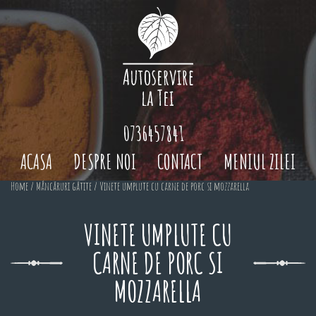
0736457841
ACASA
DESPRE NOI
CONTACT
MENIUL ZILEI
Home
/
Mâncăruri gătite
/ Vinete umplute cu carne de porc si mozzarella
VINETE UMPLUTE CU
CARNE DE PORC SI
MOZZARELLA