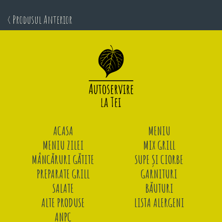
< Produsul Anterior
ACASA
MENIU
MENIU ZILEI
MIX GRILL
MÂNCĂRURI GĂTITE
SUPE ȘI CIORBE
PREPARATE GRILL
GARNITURI
SALATE
BĂUTURI
ALTE PRODUSE
LISTA ALERGENI
ANPC