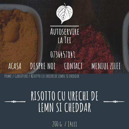
0736457841
ACASA
DESPRE NOI
CONTACT
MENIUL ZILEI
Home
/
Garnituri
/ Risotto cu urechi de lemn si cheddar
RISOTTO CU URECHI DE
LEMN SI CHEDDAR
200 g. / 14lei