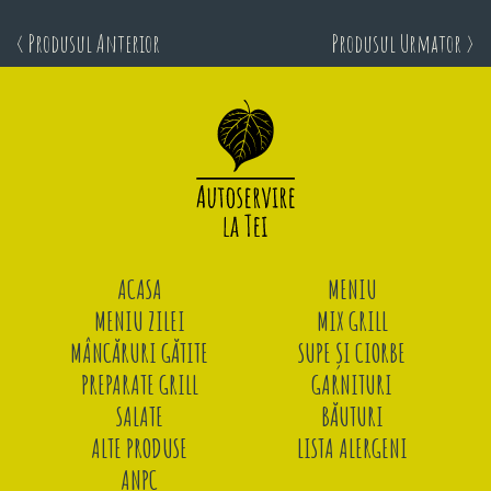
< Produsul Anterior
Produsul Urmator >
ACASA
MENIU
MENIU ZILEI
MIX GRILL
MÂNCĂRURI GĂTITE
SUPE ȘI CIORBE
PREPARATE GRILL
GARNITURI
SALATE
BĂUTURI
ALTE PRODUSE
LISTA ALERGENI
ANPC