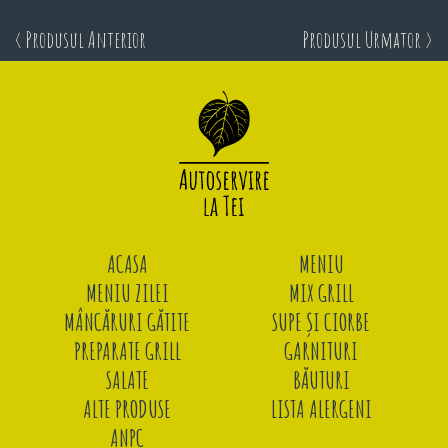
< Produsul Anterior
Produsul Urmator >
ACASA
MENIU
MENIU ZILEI
MIX GRILL
MÂNCĂRURI GĂTITE
SUPE ȘI CIORBE
PREPARATE GRILL
GARNITURI
SALATE
BĂUTURI
ALTE PRODUSE
LISTA ALERGENI
ANPC