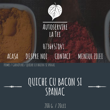
0736457841
ACASA
DESPRE NOI
CONTACT
MENIUL ZILEI
Home
/
Garnituri
/ Quiche cu bacon si spanac
QUICHE CU BACON SI
SPANAC
200 g. / 20lei