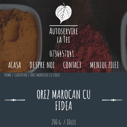
0736457841
ACASA
DESPRE NOI
CONTACT
MENIUL ZILEI
Home
/
Garnituri
/ Orez marocan cu fidea
OREZ MAROCAN CU
FIDEA
200 g. / 10lei