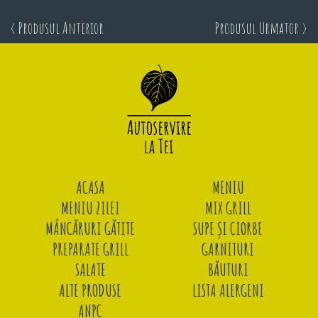
< Produsul Anterior
Produsul Urmator >
ACASA
MENIU
MENIU ZILEI
MIX GRILL
MÂNCĂRURI GĂTITE
SUPE ȘI CIORBE
PREPARATE GRILL
GARNITURI
SALATE
BĂUTURI
ALTE PRODUSE
LISTA ALERGENI
ANPC