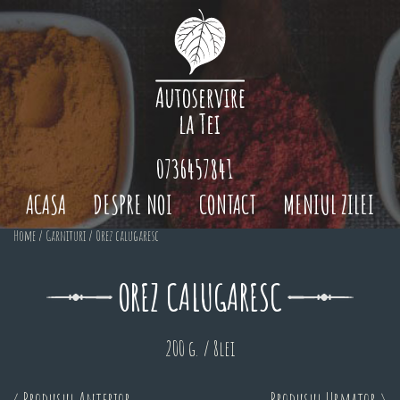
0736457841
ACASA
DESPRE NOI
CONTACT
MENIUL ZILEI
Home
/
Garnituri
/ Orez calugaresc
OREZ CALUGARESC
200 g. / 8lei
< Produsul Anterior
Produsul Urmator >