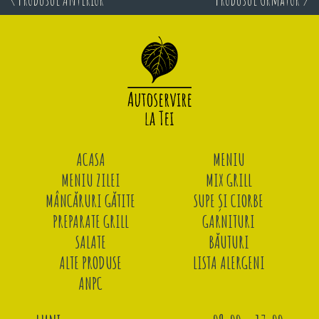
ACASA
MENIU
MENIU ZILEI
MIX GRILL
MÂNCĂRURI GĂTITE
SUPE ȘI CIORBE
PREPARATE GRILL
GARNITURI
SALATE
BĂUTURI
ALTE PRODUSE
LISTA ALERGENI
ANPC