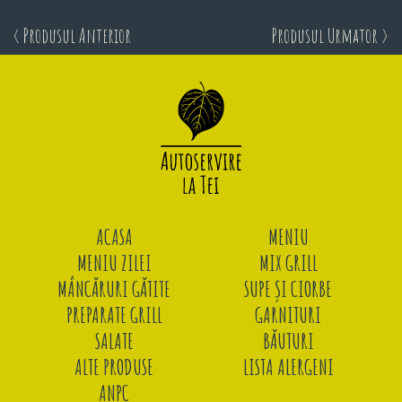
< Produsul Anterior
Produsul Urmator >
ACASA
MENIU
MENIU ZILEI
MIX GRILL
MÂNCĂRURI GĂTITE
SUPE ȘI CIORBE
PREPARATE GRILL
GARNITURI
SALATE
BĂUTURI
ALTE PRODUSE
LISTA ALERGENI
ANPC