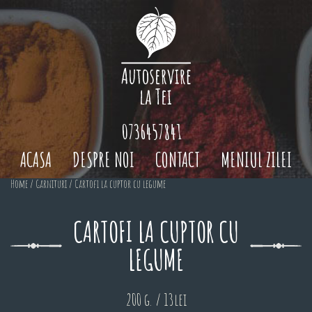
0736457841
ACASA
DESPRE NOI
CONTACT
MENIUL ZILEI
Home
/
Garnituri
/ Cartofi la cuptor cu legume
CARTOFI LA CUPTOR CU
LEGUME
200 g. / 13lei