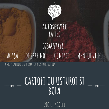
0736457841
ACASA
DESPRE NOI
CONTACT
MENIUL ZILEI
Home
/
Garnituri
/ Cartofi cu usturoi si boia
CARTOFI CU USTUROI SI
BOIA
200 g. / 10lei