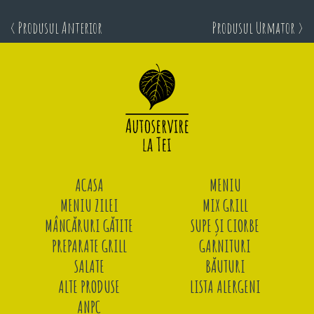
< Produsul Anterior
Produsul Urmator >
ACASA
MENIU
MENIU ZILEI
MIX GRILL
MÂNCĂRURI GĂTITE
SUPE ȘI CIORBE
PREPARATE GRILL
GARNITURI
SALATE
BĂUTURI
ALTE PRODUSE
LISTA ALERGENI
ANPC