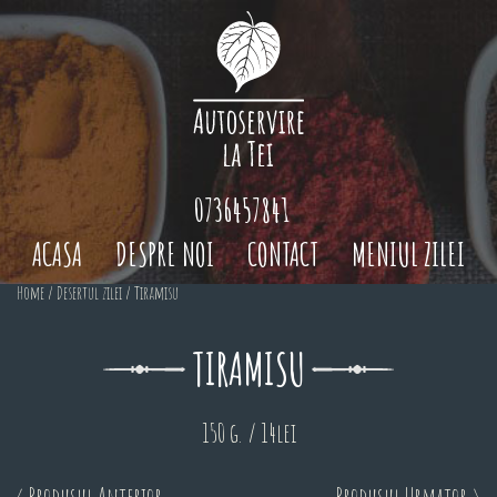
0736457841
ACASA
DESPRE NOI
CONTACT
MENIUL ZILEI
Home
/
Desertul zilei
/ Tiramisu
TIRAMISU
150 g. / 14lei
< Produsul Anterior
Produsul Urmator >