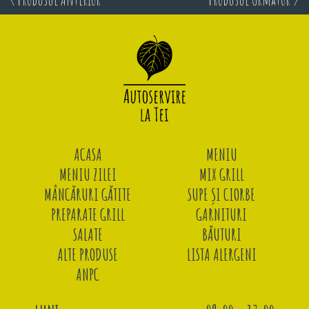
ACASA
MENIU
MENIU ZILEI
MIX GRILL
MÂNCĂRURI GĂTITE
SUPE ȘI CIORBE
PREPARATE GRILL
GARNITURI
SALATE
BĂUTURI
ALTE PRODUSE
LISTA ALERGENI
ANPC