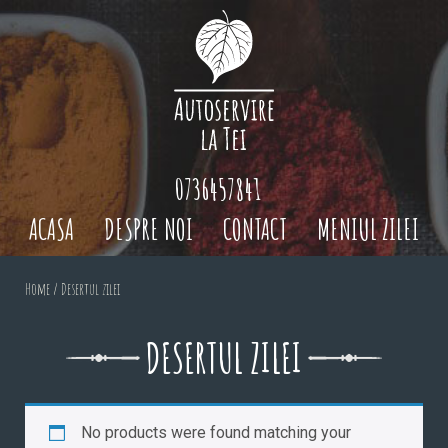
0736457841
ACASA
DESPRE NOI
CONTACT
MENIUL ZILEI
Home
/ Desertul zilei
DESERTUL ZILEI
No products were found matching your