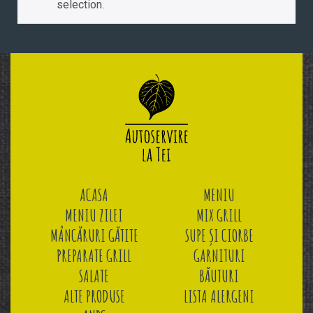
selection.
ACASA
MENIU
MENIU ZILEI
MIX GRILL
MÂNCĂRURI GĂTITE
SUPE ȘI CIORBE
PREPARATE GRILL
GARNITURI
SALATE
BĂUTURI
ALTE PRODUSE
LISTA ALERGENI