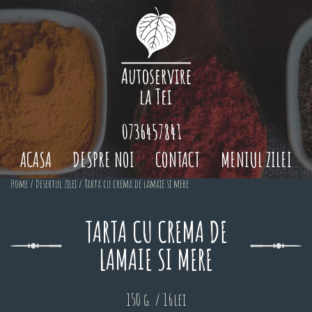
0736457841
ACASA
DESPRE NOI
CONTACT
MENIUL ZILEI
Home
/
Desertul zilei
/ Tarta cu crema de lamaie si mere
TARTA CU CREMA DE
LAMAIE SI MERE
150 g. / 16lei