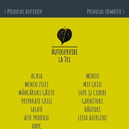
< Produsul Anterior
Produsul Urmator >
ACASA
MENIU
MENIU ZILEI
MIX GRILL
MÂNCĂRURI GĂTITE
SUPE ȘI CIORBE
PREPARATE GRILL
GARNITURI
SALATE
BĂUTURI
ALTE PRODUSE
LISTA ALERGENI
ANPC