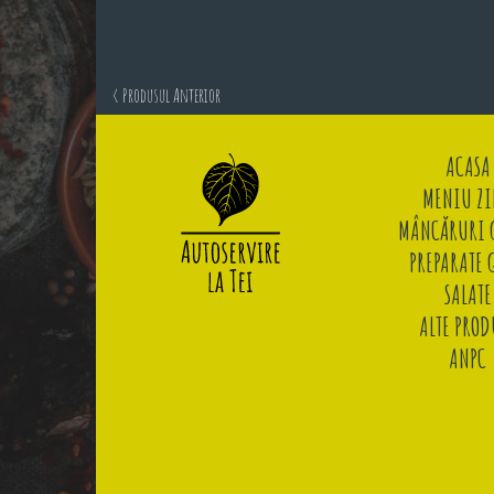
< Produsul Anterior
ACASA
MENIU ZI
MÂNCĂRURI G
PREPARATE 
SALATE
ALTE PROD
ANPC