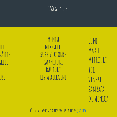
150 g. / 4lei
MENIU
LUNI
LEI
MIX GRILL
MARTI
ĂTITE
SUPE ȘI CIORBE
MIERCURI
GRILL
GARNITURI
JOI
BĂUTURI
USE
LISTA ALERGENI
VINERI
SAMBATA
DUMINICA
© 2026 Copyright Autoservire la Tei by
JKodify
.