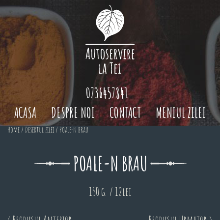
0736457841
ACASA
DESPRE NOI
CONTACT
MENIUL ZILEI
Home
/
Desertul zilei
/ Poale-n brau
POALE-N BRAU
150 g. / 12lei
< Produsul Anterior
Produsul Urmator >