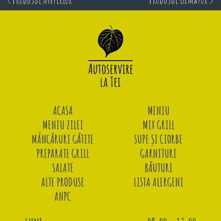
ACASA
MENIU
MENIU ZILEI
MIX GRILL
MÂNCĂRURI GĂTITE
SUPE ȘI CIORBE
PREPARATE GRILL
GARNITURI
SALATE
BĂUTURI
ALTE PRODUSE
LISTA ALERGENI
ANPC