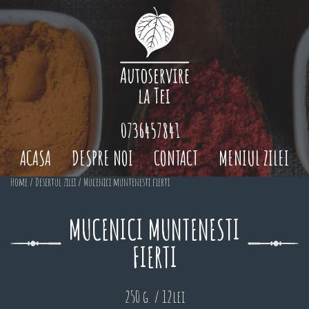
0736457841
ACASA
DESPRE NOI
CONTACT
MENIUL ZILEI
Home
/
Desertul zilei
/ Mucenici muntenesti fierti
MUCENICI MUNTENESTI
FIERTI
250 g. / 12lei