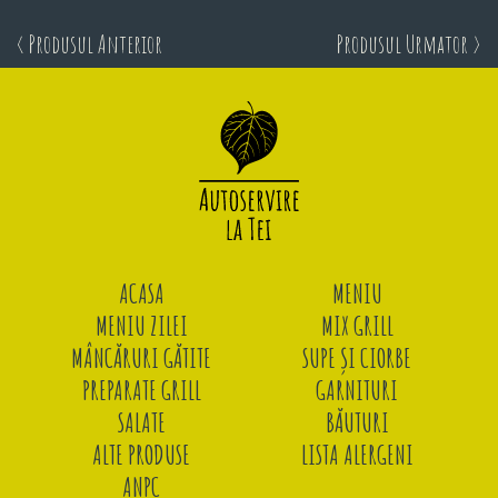
< Produsul Anterior
Produsul Urmator >
ACASA
MENIU
MENIU ZILEI
MIX GRILL
MÂNCĂRURI GĂTITE
SUPE ȘI CIORBE
PREPARATE GRILL
GARNITURI
SALATE
BĂUTURI
ALTE PRODUSE
LISTA ALERGENI
ANPC