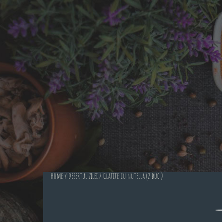
Home
/
Desertul zilei
/ Clatite cu nutella (2 buc )