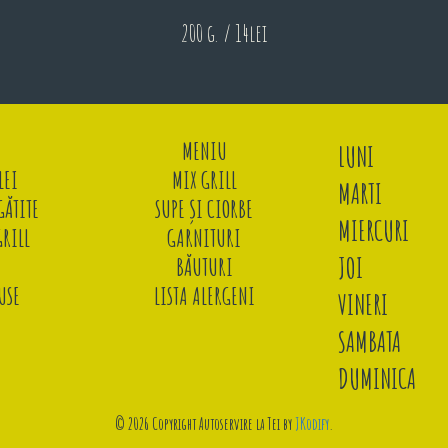
200 g. / 14lei
MENIU
LUNI
LEI
MIX GRILL
MARTI
ĂTITE
SUPE ȘI CIORBE
MIERCURI
GRILL
GARNITURI
JOI
BĂUTURI
USE
LISTA ALERGENI
VINERI
SAMBATA
DUMINICA
© 2026 Copyright Autoservire la Tei by
JKodify
.