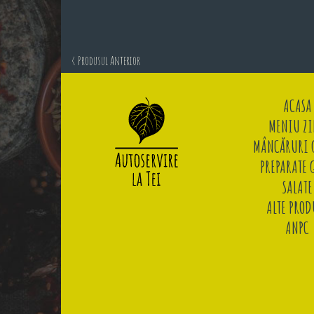
< Produsul Anterior
ACASA
MENIU ZI
MÂNCĂRURI G
PREPARATE 
SALATE
ALTE PROD
ANPC