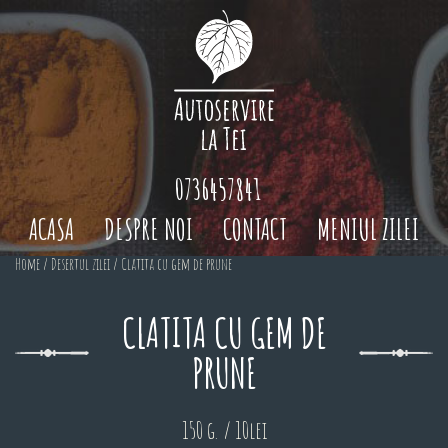
0736457841
ACASA
DESPRE NOI
CONTACT
MENIUL ZILEI
Home
/
Desertul zilei
/ Clatita cu gem de prune
CLATITA CU GEM DE
PRUNE
150 g. / 10lei