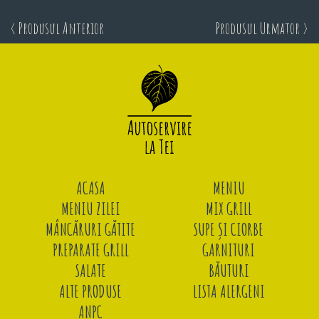
< Produsul Anterior
Produsul Urmator >
ACASA
MENIU
MENIU ZILEI
MIX GRILL
MÂNCĂRURI GĂTITE
SUPE ȘI CIORBE
PREPARATE GRILL
GARNITURI
SALATE
BĂUTURI
ALTE PRODUSE
LISTA ALERGENI
ANPC