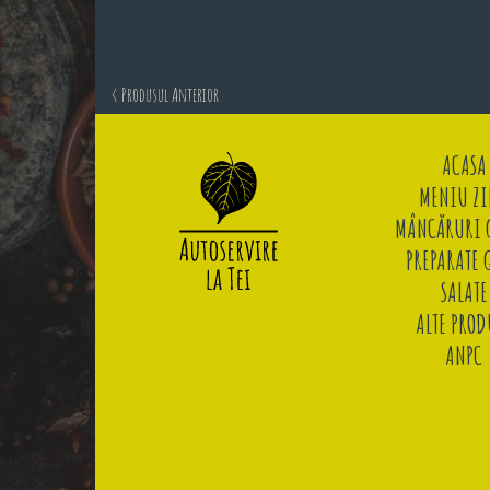
< Produsul Anterior
ACASA
MENIU ZI
MÂNCĂRURI G
PREPARATE 
SALATE
ALTE PROD
ANPC