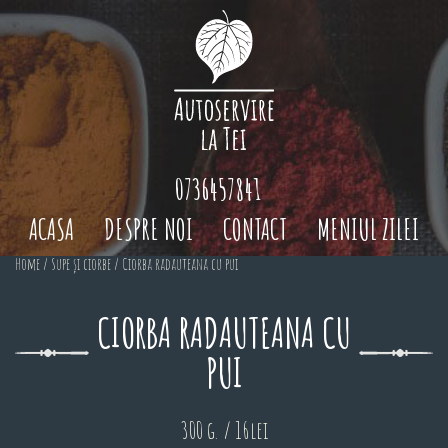
0736457841
ACASA
DESPRE NOI
CONTACT
MENIUL ZILEI
Home
/
Supe și ciorbe
/ Ciorba radauteana cu pui
CIORBA RADAUTEANA CU
PUI
300 g. / 16lei