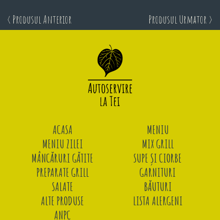
< Produsul Anterior
Produsul Urmator >
ACASA
MENIU
MENIU ZILEI
MIX GRILL
MÂNCĂRURI GĂTITE
SUPE ȘI CIORBE
PREPARATE GRILL
GARNITURI
SALATE
BĂUTURI
ALTE PRODUSE
LISTA ALERGENI
ANPC