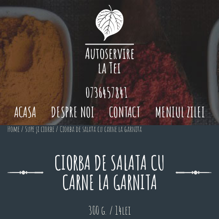
0736457841
ACASA
DESPRE NOI
CONTACT
MENIUL ZILEI
Home
/
Supe și ciorbe
/ Ciorba de salata cu carne la garnita
CIORBA DE SALATA CU
CARNE LA GARNITA
300 g. / 14lei