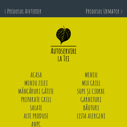
< Produsul Anterior
Produsul Urmator >
ACASA
MENIU
MENIU ZILEI
MIX GRILL
MÂNCĂRURI GĂTITE
SUPE ȘI CIORBE
PREPARATE GRILL
GARNITURI
SALATE
BĂUTURI
ALTE PRODUSE
LISTA ALERGENI
ANPC