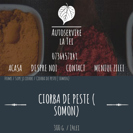
0736457841
ACASA
DESPRE NOI
CONTACT
MENIUL ZILEI
Home
/
Supe și ciorbe
/ Ciorba de peste ( somon)
CIORBA DE PESTE (
SOMON)
300 g. / 14lei