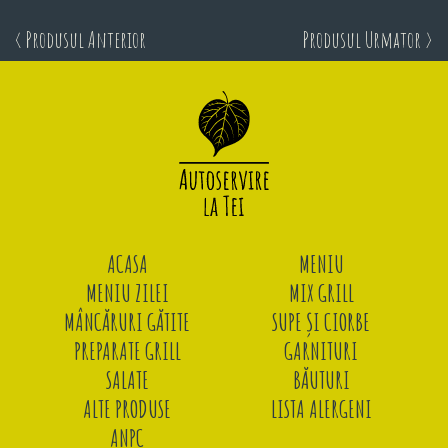
< Produsul Anterior
Produsul Urmator >
ACASA
MENIU
MENIU ZILEI
MIX GRILL
MÂNCĂRURI GĂTITE
SUPE ȘI CIORBE
PREPARATE GRILL
GARNITURI
SALATE
BĂUTURI
ALTE PRODUSE
LISTA ALERGENI
ANPC