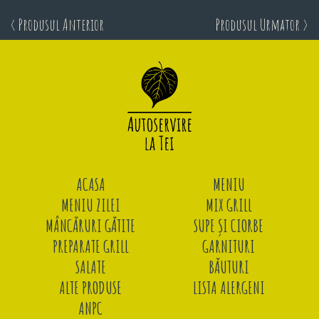
< Produsul Anterior
Produsul Urmator >
ACASA
MENIU
MENIU ZILEI
MIX GRILL
MÂNCĂRURI GĂTITE
SUPE ȘI CIORBE
PREPARATE GRILL
GARNITURI
SALATE
BĂUTURI
ALTE PRODUSE
LISTA ALERGENI
ANPC