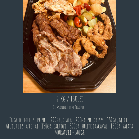
2 kg / 130lei
Comanda cu zi înainte.
Ingrediente: piept pui - 200gr, ceafa - 200gr, pui crispy - 150gr, mici -
6buc, pui shanghai - 150gr, cartofi - 300gr, bulete cascaval - 150gr, salata
muraturi - 300gr