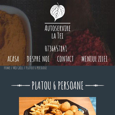
0736457841
ACASA
DESPRE NOI
CONTACT
MENIUL ZILEI
Home
/
Mix Grill
/ Platou 6 persoane
PLATOU 6 PERSOANE