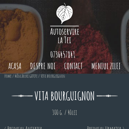
0736457841
ACASA
DESPRE NOI
CONTACT
MENIUL ZILEI
Home
/
Mâncăruri gătite
/ Vita bourguignon
VITA BOURGUIGNON
300 g. / 40lei
< Produsul Anterior
Produsul Urmator >