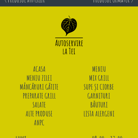
ACASA
MENIU
MENIU ZILEI
MIX GRILL
MÂNCĂRURI GĂTITE
SUPE ȘI CIORBE
PREPARATE GRILL
GARNITURI
SALATE
BĂUTURI
ALTE PRODUSE
LISTA ALERGENI
ANPC