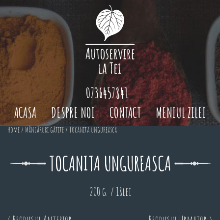
0736457841
ACASA
DESPRE NOI
CONTACT
MENIUL ZILEI
Home
/
Mâncăruri gătite
/ Tocanita ungureasca
TOCANITA UNGUREASCA
200 g. / 18lei
< Produsul Anterior
Produsul Urmator >