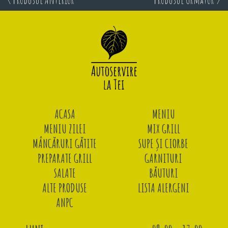
ACASA
MENIU
MENIU ZILEI
MIX GRILL
MÂNCĂRURI GĂTITE
SUPE ȘI CIORBE
PREPARATE GRILL
GARNITURI
SALATE
BĂUTURI
ALTE PRODUSE
LISTA ALERGENI
ANPC