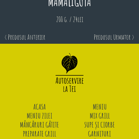
MAMALIGUTA
200 g. / 24lei
< Produsul Anterior
Produsul Urmator >
ACASA
MENIU
MENIU ZILEI
MIX GRILL
MÂNCĂRURI GĂTITE
SUPE ȘI CIORBE
PREPARATE GRILL
GARNITURI