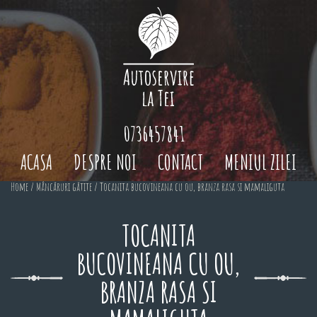
0736457841
ACASA
DESPRE NOI
CONTACT
MENIUL ZILEI
Home
/
Mâncăruri gătite
/ Tocanita bucovineana cu ou, branza rasa si mamaliguta
TOCANITA
BUCOVINEANA CU OU,
BRANZA RASA SI