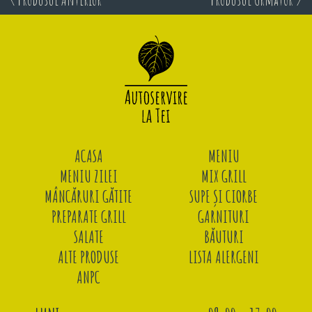
ACASA
MENIU
MENIU ZILEI
MIX GRILL
MÂNCĂRURI GĂTITE
SUPE ȘI CIORBE
PREPARATE GRILL
GARNITURI
SALATE
BĂUTURI
ALTE PRODUSE
LISTA ALERGENI
ANPC