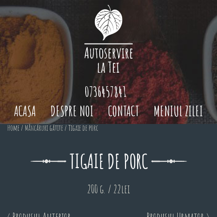
0736457841
ACASA
DESPRE NOI
CONTACT
MENIUL ZILEI
Home
/
Mâncăruri gătite
/ Tigaie de porc
TIGAIE DE PORC
200 g. / 22lei
< Produsul Anterior
Produsul Urmator >