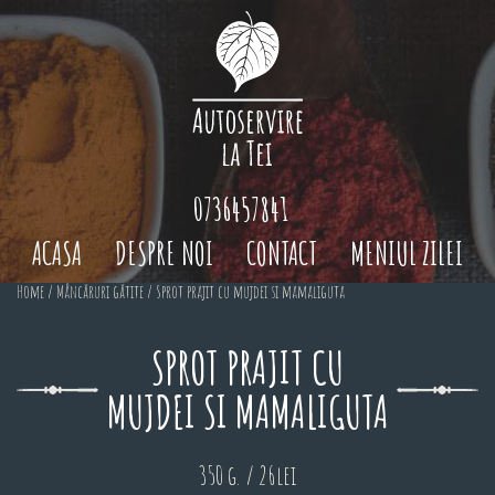
0736457841
ACASA
DESPRE NOI
CONTACT
MENIUL ZILEI
Home
/
Mâncăruri gătite
/ Sprot prajit cu mujdei si mamaliguta
SPROT PRAJIT CU
MUJDEI SI MAMALIGUTA
350 g. / 26lei