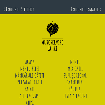
< Produsul Anterior
Produsul Urmator >
ACASA
MENIU
MENIU ZILEI
MIX GRILL
MÂNCĂRURI GĂTITE
SUPE ȘI CIORBE
PREPARATE GRILL
GARNITURI
SALATE
BĂUTURI
ALTE PRODUSE
LISTA ALERGENI
ANPC