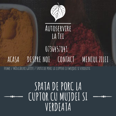
0736457841
ACASA
DESPRE NOI
CONTACT
MENIUL ZILEI
Home
/
Mâncăruri gătite
/ Spata de porc la cuptor cu mujdei si verdeata
SPATA DE PORC LA
CUPTOR CU MUJDEI SI
VERDEATA