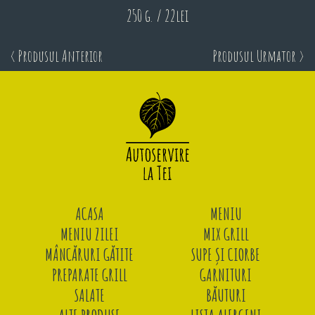
250 g. / 22lei
< Produsul Anterior
Produsul Urmator >
ACASA
MENIU
MENIU ZILEI
MIX GRILL
MÂNCĂRURI GĂTITE
SUPE ȘI CIORBE
PREPARATE GRILL
GARNITURI
SALATE
BĂUTURI