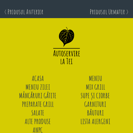
< Produsul Anterior
Produsul Urmator >
ACASA
MENIU
MENIU ZILEI
MIX GRILL
MÂNCĂRURI GĂTITE
SUPE ȘI CIORBE
PREPARATE GRILL
GARNITURI
SALATE
BĂUTURI
ALTE PRODUSE
LISTA ALERGENI
ANPC