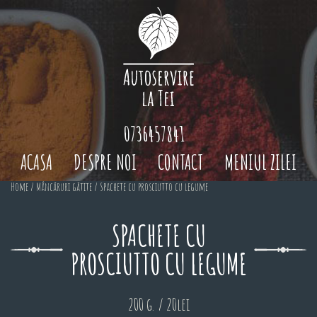
0736457841
ACASA
DESPRE NOI
CONTACT
MENIUL ZILEI
Home
/
Mâncăruri gătite
/ Spachete cu prosciutto cu legume
SPACHETE CU
PROSCIUTTO CU LEGUME
200 g. / 20lei