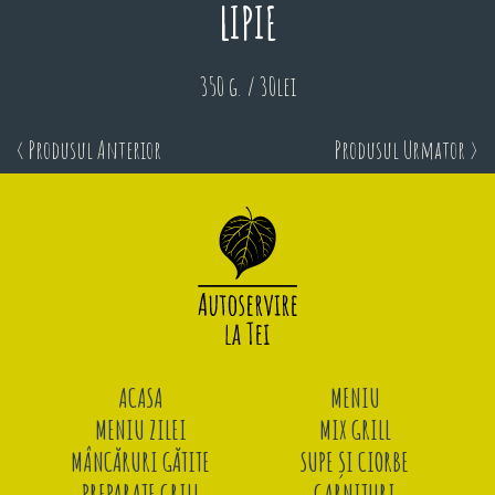
LIPIE
350 g. / 30lei
< Produsul Anterior
Produsul Urmator >
ACASA
MENIU
MENIU ZILEI
MIX GRILL
MÂNCĂRURI GĂTITE
SUPE ȘI CIORBE
PREPARATE GRILL
GARNITURI