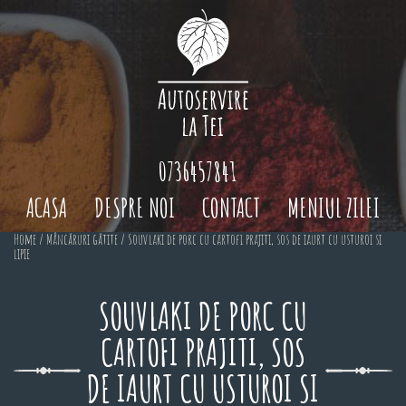
0736457841
ACASA
DESPRE NOI
CONTACT
MENIUL ZILEI
Home
/
Mâncăruri gătite
/ Souvlaki de porc cu cartofi prajiti, sos de iaurt cu usturoi si
lipie
SOUVLAKI DE PORC CU
CARTOFI PRAJITI, SOS
DE IAURT CU USTUROI SI