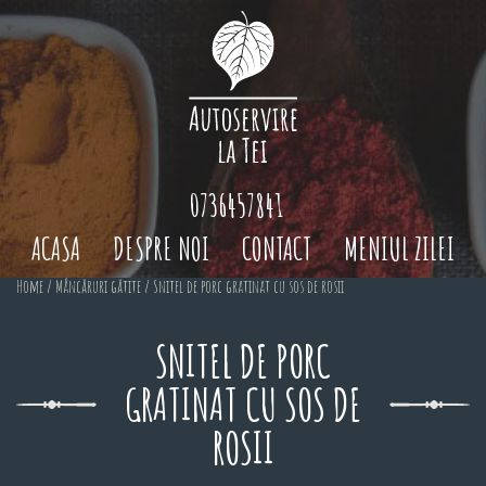
0736457841
ACASA
DESPRE NOI
CONTACT
MENIUL ZILEI
Home
/
Mâncăruri gătite
/ Snitel de porc gratinat cu sos de rosii
SNITEL DE PORC
GRATINAT CU SOS DE
ROSII