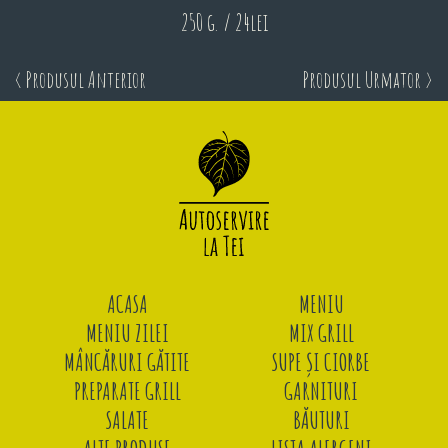
250 g. / 24lei
< Produsul Anterior
Produsul Urmator >
ACASA
MENIU
MENIU ZILEI
MIX GRILL
MÂNCĂRURI GĂTITE
SUPE ȘI CIORBE
PREPARATE GRILL
GARNITURI
SALATE
BĂUTURI