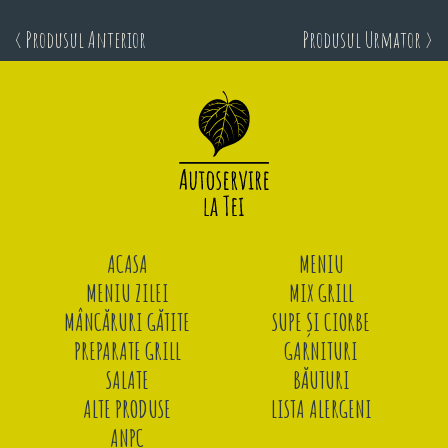
< Produsul Anterior
Produsul Urmator >
ACASA
MENIU
MENIU ZILEI
MIX GRILL
MÂNCĂRURI GĂTITE
SUPE ȘI CIORBE
PREPARATE GRILL
GARNITURI
SALATE
BĂUTURI
ALTE PRODUSE
LISTA ALERGENI
ANPC