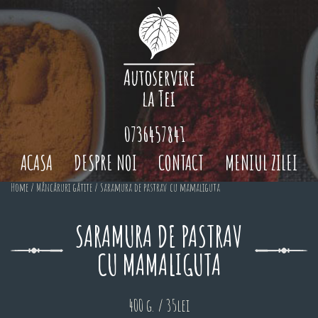
0736457841
ACASA
DESPRE NOI
CONTACT
MENIUL ZILEI
Home
/
Mâncăruri gătite
/ Saramura de pastrav cu mamaliguta
SARAMURA DE PASTRAV
CU MAMALIGUTA
400 g. / 35lei