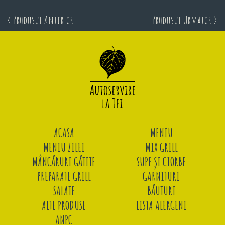
< Produsul Anterior
Produsul Urmator >
ACASA
MENIU
MENIU ZILEI
MIX GRILL
MÂNCĂRURI GĂTITE
SUPE ȘI CIORBE
PREPARATE GRILL
GARNITURI
SALATE
BĂUTURI
ALTE PRODUSE
LISTA ALERGENI
ANPC