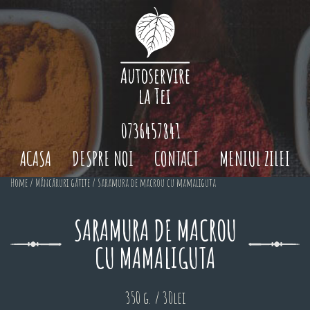
0736457841
ACASA
DESPRE NOI
CONTACT
MENIUL ZILEI
Home
/
Mâncăruri gătite
/ Saramura de macrou cu mamaliguta
SARAMURA DE MACROU
CU MAMALIGUTA
350 g. / 30lei