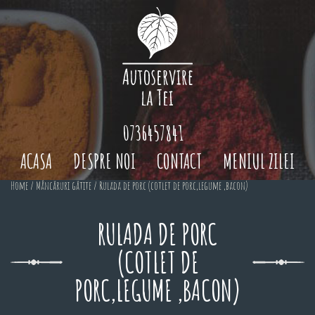
0736457841
ACASA
DESPRE NOI
CONTACT
MENIUL ZILEI
Home
/
Mâncăruri gătite
/ Rulada de porc (cotlet de porc,legume ,bacon)
RULADA DE PORC
(COTLET DE
PORC,LEGUME ,BACON)