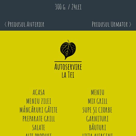
300 g. / 24lei
< Produsul Anterior
Produsul Urmator >
ACASA
MENIU
MENIU ZILEI
MIX GRILL
MÂNCĂRURI GĂTITE
SUPE ȘI CIORBE
PREPARATE GRILL
GARNITURI
SALATE
BĂUTURI