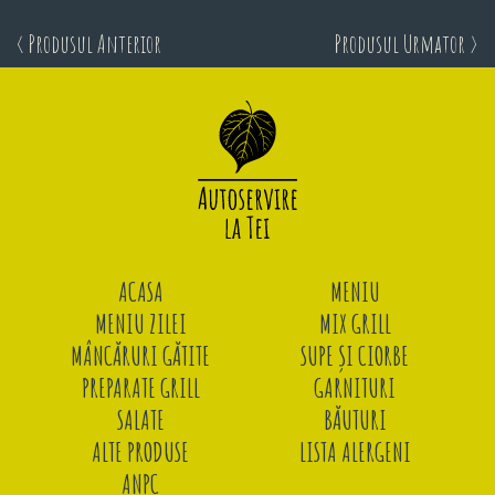
< Produsul Anterior
Produsul Urmator >
ACASA
MENIU
MENIU ZILEI
MIX GRILL
MÂNCĂRURI GĂTITE
SUPE ȘI CIORBE
PREPARATE GRILL
GARNITURI
SALATE
BĂUTURI
ALTE PRODUSE
LISTA ALERGENI
ANPC