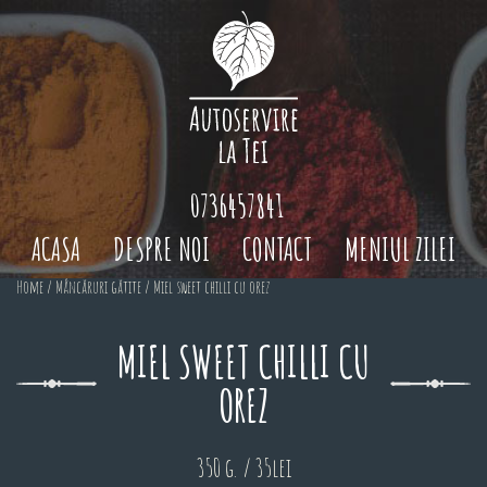
0736457841
ACASA
DESPRE NOI
CONTACT
MENIUL ZILEI
Home
/
Mâncăruri gătite
/ Miel sweet chilli cu orez
MIEL SWEET CHILLI CU
OREZ
350 g. / 35lei