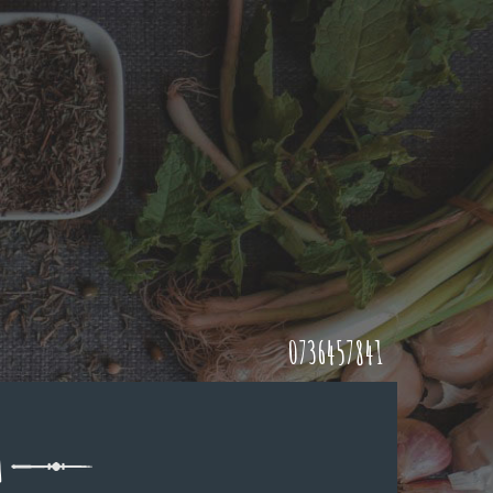
0736457841
A