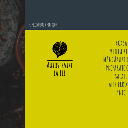
< Produsul Anterior
ACASA
MENIU ZI
MÂNCĂRURI G
PREPARATE 
SALATE
ALTE PROD
ANPC