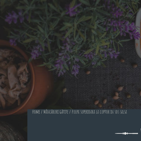
Home
/
Mâncăruri gătite
/ Pulpa superioara la cuptor in sos salsa