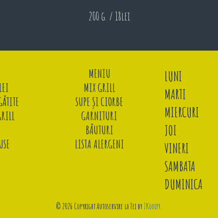
200 g. / 18lei
MENIU
LUNI
LEI
MIX GRILL
MARTI
ĂTITE
SUPE ȘI CIORBE
MIERCURI
GRILL
GARNITURI
JOI
BĂUTURI
USE
LISTA ALERGENI
VINERI
SAMBATA
DUMINICA
© 2026 Copyright Autoservire la Tei by
JKodify
.