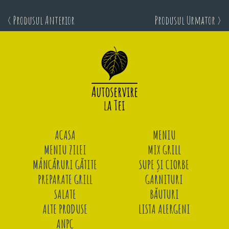
< Produsul Anterior
Produsul Urmator >
ACASA
MENIU
MENIU ZILEI
MIX GRILL
MÂNCĂRURI GĂTITE
SUPE ȘI CIORBE
PREPARATE GRILL
GARNITURI
SALATE
BĂUTURI
ALTE PRODUSE
LISTA ALERGENI
ANPC