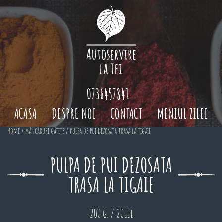
0736457841
ACASA
DESPRE NOI
CONTACT
MENIUL ZILEI
Home
/
Mâncăruri gătite
/ Pulpa de pui dezosata trasa la tigaie
PULPA DE PUI DEZOSATA
TRASA LA TIGAIE
200 g. / 20lei